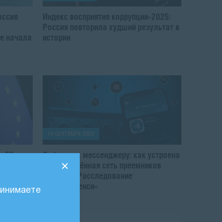
оссия
Индекс восприятия коррупции-2025:
Россия повторила худший результат в
е начала
истории
10 СЕНТЯБРЯ 2025
: ЕС
От биржи к мессенджеру: как устроена
й крипте
распределённая сеть преемников
Garantex. Расследование
«Трансперенси»
ринимаете