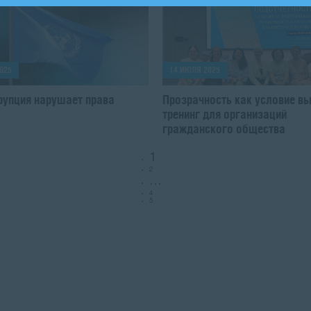
025
14 ИЮЛЯ 2025
рупция нарушает права
Прозрачность как условие в
а
тренинг для организаций
гражданского общества
1
2
…
4
5