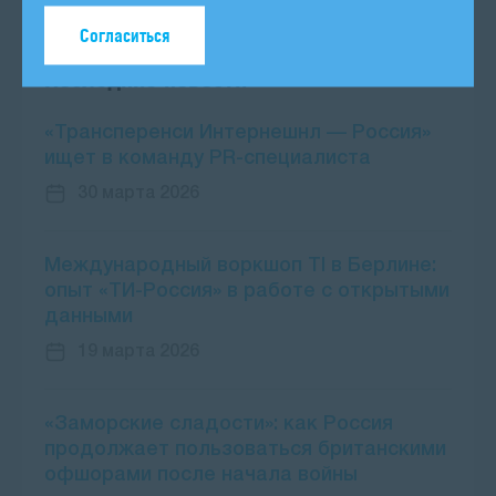
27 ноября 2025
Согласиться
Последние новости
«Трансперенси Интернешнл — Россия»
ищет в команду PR-специалиста
30 марта 2026
Международный воркшоп TI в Берлине:
опыт «ТИ-Россия» в работе с открытыми
данными
19 марта 2026
«Заморские сладости»: как Россия
продолжает пользоваться британскими
офшорами после начала войны