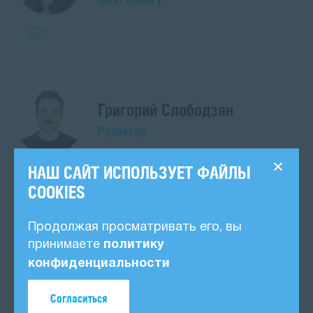
Григорий Слободзян
Редактор
НАШ САЙТ ИСПОЛЬЗУЕТ ФАЙЛЫ
COOKIES
БУДЬТЕ В КУРСЕ
Продолжая просматривать его, вы
Наталья Мухина
Подписывайтесь на “Трансперенси” в
принимаете
политику
любимой социальной сети
Руководительница направлений
конфиденциальности
мониторинга и оценки (M&E) и
фандрайзинга
Согласиться