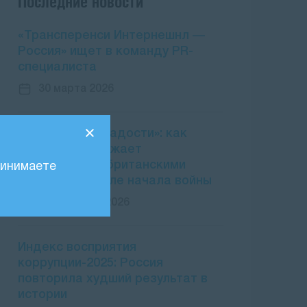
Последние новости
«Трансперенси Интернешнл —
Россия» ищет в команду PR-
специалиста
30 марта 2026
«Заморские сладости»: как
Россия продолжает
пользоваться британскими
ринимаете
офшорами после начала войны
25 февраля 2026
Индекс восприятия
коррупции-2025: Россия
повторила худший результат в
истории