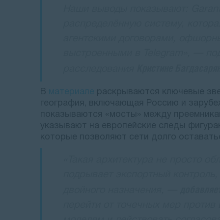
Наши выводы показывают: Garant
распределённую систему, котора
агентскими договорами, офшорн
выстроенными в Telegram», — по
Кристине Багдасаря
расследования
В
материале
раскрываются ключевые звен
география, включающая Россию и зарубе
показываются «мосты» между преемника
указывают на европейские следы фигура
которые позволяют сети долго оставать
«Такая архитектура не просто об
подрывает экспортный контроль,
добавляет
двойного назначения, —
перейти от точечных мер против 