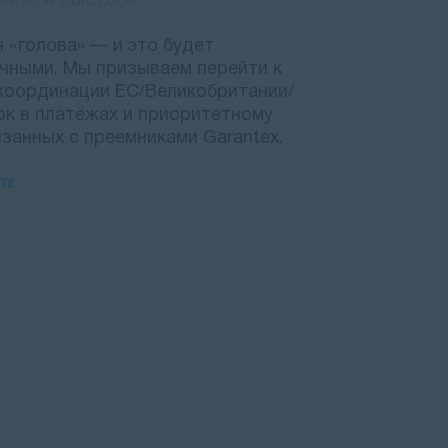
нно и быстро».
 «голова» — и это будет
чными. Мы призываем перейти к
координации ЕС/Великобритании/
ок в платёжах и приоритетному
занных с преемниками Garantex.
те.