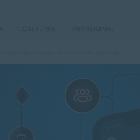
ВК
ГОДОВЫЕ ОТЧЁТЫ
КРИПТОЛАНДРОМАТ
елённая сеть преемников Garantex. Расследование «Трансперенси»