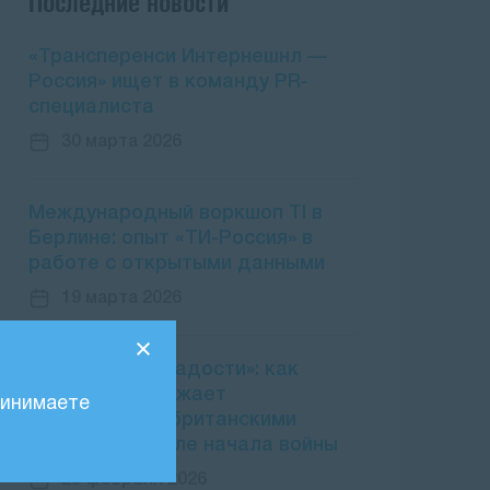
Последние новости
«Трансперенси Интернешнл —
Россия» ищет в команду PR-
специалиста
30 марта 2026
Международный воркшоп TI в
Берлине: опыт «ТИ-Россия» в
работе с открытыми данными
19 марта 2026
«Заморские сладости»: как
Россия продолжает
ринимаете
пользоваться британскими
офшорами после начала войны
25 февраля 2026