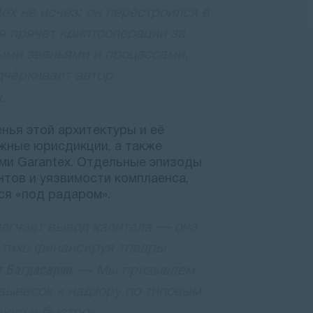
ex не исчез; он перестроился в
я прячет криптооперации за
ыми звеньями и процессами,
дчёркивает автор
н
.
ья этой архитектуры и её
жные юрисдикции, а также
ми Garantex. Отдельные эпизоды
нтов и уязвимости комплаенса,
ся «под радаром».
легчает вывод капитала — она
 тихо финансируя товары
 Багдасарян.
— Мы призываем
вывесок к надзору по типовым